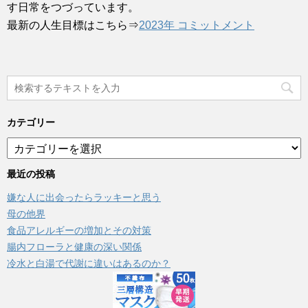
す日常をつづっています。
最新の人生目標はこちら⇒
2023年 コミットメント
カテゴリー
カ
テ
ゴ
最近の投稿
リ
嫌な人に出会ったらラッキーと思う
ー
母の他界
食品アレルギーの増加とその対策
腸内フローラと健康の深い関係
冷水と白湯で代謝に違いはあるのか？