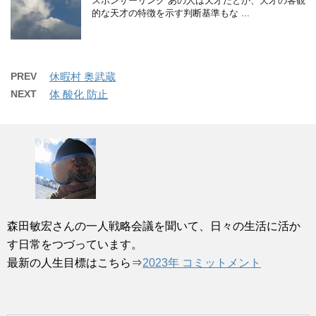
スポンサーリンク あの人は天才だとか、天才の客観
的な天才の特徴を示す判断基準もな ...
PREV
休暇村 奥武蔵
NEXT
体 酸化 防止
森田敏宏さんの一人戦略会議を聞いて、日々の生活に活か
す日常をつづっています。
最新の人生目標はこちら⇒
2023年 コミットメント