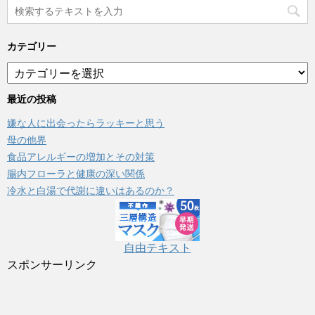
カテゴリー
カ
テ
ゴ
最近の投稿
リ
嫌な人に出会ったらラッキーと思う
ー
母の他界
食品アレルギーの増加とその対策
腸内フローラと健康の深い関係
冷水と白湯で代謝に違いはあるのか？
自由テキスト
スポンサーリンク