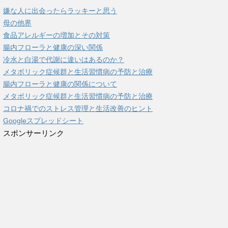
嫌な人に出会ったらラッキーと思う
母の他界
食品アレルギーの増加とその対策
腸内フローラと健康の深い関係
冷水と白湯で代謝に違いはあるのか？
メタボリック症候群と生活習慣病の予防と治療
腸内フローラと健康の関係について
メタボリック症候群と生活習慣病の予防と治療
コロナ禍でのストレス管理と生活改善のヒント
Googleスプレッドシート
スポンサーリンク