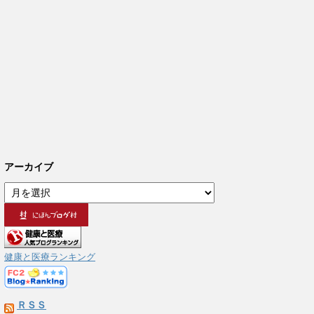
アーカイブ
ア
ー
カ
イ
ブ
健康と医療ランキング
ＲＳＳ