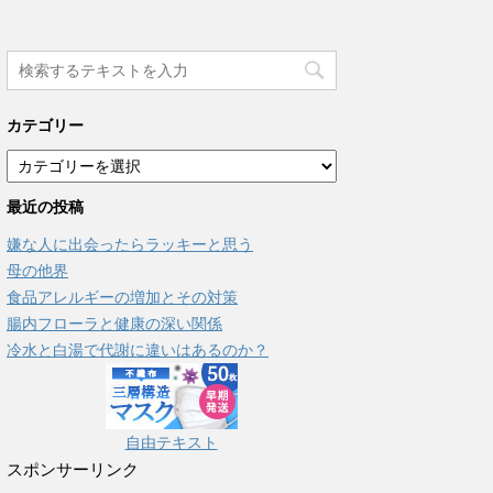
カテゴリー
カ
テ
最近の投稿
ゴ
リ
嫌な人に出会ったらラッキーと思う
ー
母の他界
食品アレルギーの増加とその対策
腸内フローラと健康の深い関係
冷水と白湯で代謝に違いはあるのか？
自由テキスト
スポンサーリンク