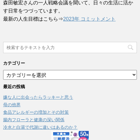
森田敏宏さんの一人戦略会議を聞いて、日々の生活に活か
す日常をつづっています。
最新の人生目標はこちら⇒
2023年 コミットメント
カテゴリー
カ
テ
ゴ
最近の投稿
リ
嫌な人に出会ったらラッキーと思う
ー
母の他界
食品アレルギーの増加とその対策
腸内フローラと健康の深い関係
冷水と白湯で代謝に違いはあるのか？