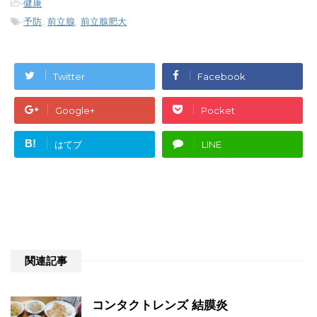
-
健康
-
予防
,
前立腺
,
前立腺肥大
Twitter
Facebook
Google+
Pocket
B!
はてブ
LINE
関連記事
コンタクトレンズ 結膜炎