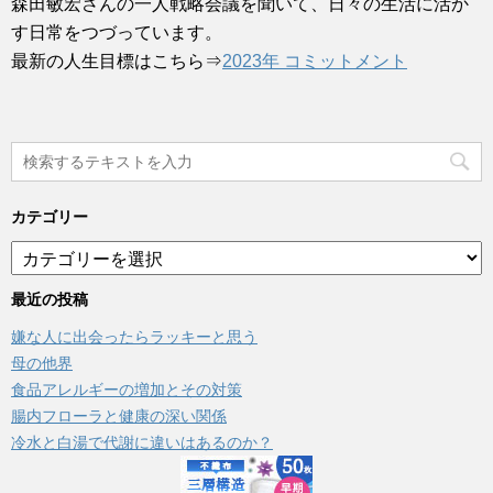
森田敏宏さんの一人戦略会議を聞いて、日々の生活に活か
す日常をつづっています。
最新の人生目標はこちら⇒
2023年 コミットメント
カテゴリー
カ
テ
ゴ
最近の投稿
リ
嫌な人に出会ったらラッキーと思う
ー
母の他界
食品アレルギーの増加とその対策
腸内フローラと健康の深い関係
冷水と白湯で代謝に違いはあるのか？