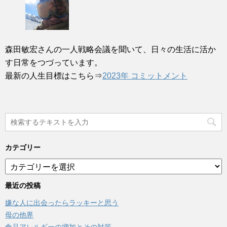
森田敏宏さんの一人戦略会議を聞いて、日々の生活に活か
す日常をつづっています。
最新の人生目標はこちら⇒
2023年 コミットメント
カテゴリー
カ
テ
ゴ
最近の投稿
リ
嫌な人に出会ったらラッキーと思う
ー
母の他界
食品アレルギーの増加とその対策