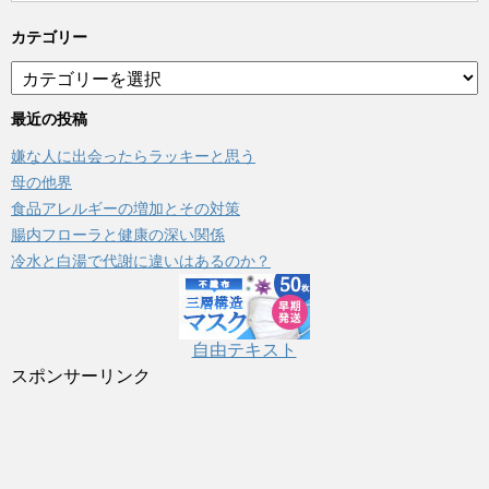
カテゴリー
カ
テ
ゴ
最近の投稿
リ
嫌な人に出会ったらラッキーと思う
ー
母の他界
食品アレルギーの増加とその対策
腸内フローラと健康の深い関係
冷水と白湯で代謝に違いはあるのか？
自由テキスト
スポンサーリンク