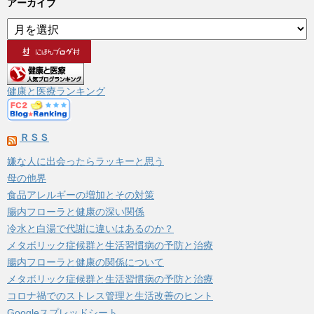
アーカイブ
ア
ー
カ
イ
ブ
健康と医療ランキング
ＲＳＳ
嫌な人に出会ったらラッキーと思う
母の他界
食品アレルギーの増加とその対策
腸内フローラと健康の深い関係
冷水と白湯で代謝に違いはあるのか？
メタボリック症候群と生活習慣病の予防と治療
腸内フローラと健康の関係について
メタボリック症候群と生活習慣病の予防と治療
コロナ禍でのストレス管理と生活改善のヒント
Googleスプレッドシート