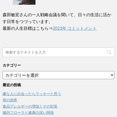
森田敏宏さんの一人戦略会議を聞いて、日々の生活に活か
す日常をつづっています。
最新の人生目標はこちら⇒
2023年 コミットメント
カテゴリー
カ
テ
ゴ
最近の投稿
リ
嫌な人に出会ったらラッキーと思う
ー
母の他界
食品アレルギーの増加とその対策
腸内フローラと健康の深い関係