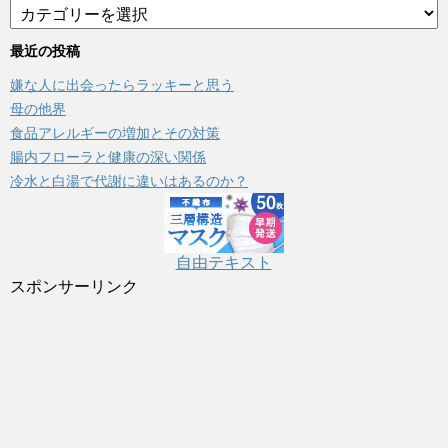
カ
テ
ゴ
最近の投稿
リ
嫌な人に出会ったらラッキーと思う
ー
母の他界
食品アレルギーの増加とその対策
腸内フローラと健康の深い関係
冷水と白湯で代謝に違いはあるのか？
自由テキスト
スポンサーリンク