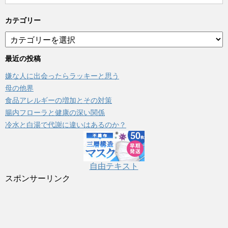
カテゴリー
カ
テ
ゴ
最近の投稿
リ
嫌な人に出会ったらラッキーと思う
ー
母の他界
食品アレルギーの増加とその対策
腸内フローラと健康の深い関係
冷水と白湯で代謝に違いはあるのか？
自由テキスト
スポンサーリンク