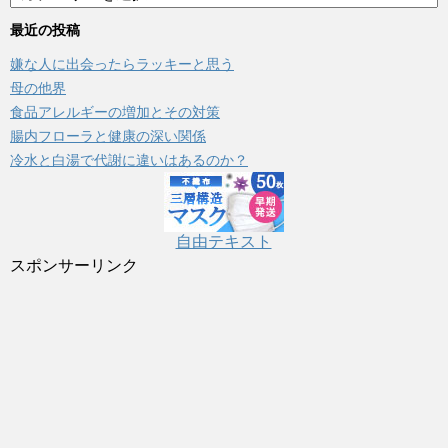
テ
ゴ
最近の投稿
リ
嫌な人に出会ったらラッキーと思う
ー
母の他界
食品アレルギーの増加とその対策
腸内フローラと健康の深い関係
冷水と白湯で代謝に違いはあるのか？
自由テキスト
スポンサーリンク