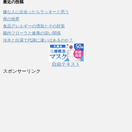
ゴ
最近の投稿
リ
嫌な人に出会ったらラッキーと思う
ー
母の他界
食品アレルギーの増加とその対策
腸内フローラと健康の深い関係
冷水と白湯で代謝に違いはあるのか？
自由テキスト
スポンサーリンク