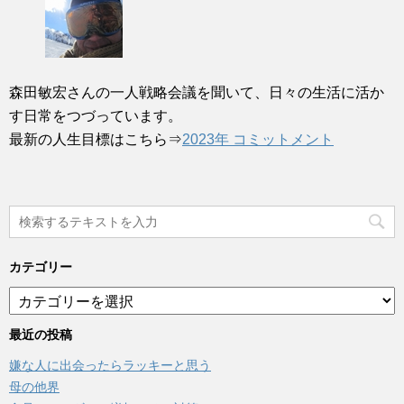
森田敏宏さんの一人戦略会議を聞いて、日々の生活に活か
す日常をつづっています。
最新の人生目標はこちら⇒
2023年 コミットメント
カテゴリー
カ
テ
ゴ
最近の投稿
リ
嫌な人に出会ったらラッキーと思う
ー
母の他界