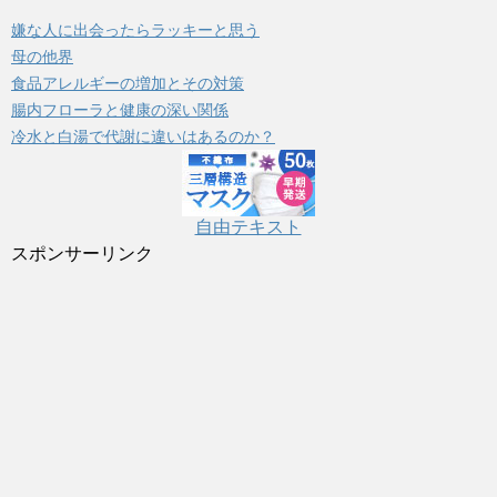
リ
嫌な人に出会ったらラッキーと思う
ー
母の他界
食品アレルギーの増加とその対策
腸内フローラと健康の深い関係
冷水と白湯で代謝に違いはあるのか？
自由テキスト
スポンサーリンク