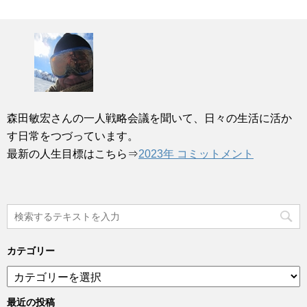
森田敏宏さんの一人戦略会議を聞いて、日々の生活に活か
す日常をつづっています。
最新の人生目標はこちら⇒
2023年 コミットメント
カテゴリー
カ
テ
ゴ
最近の投稿