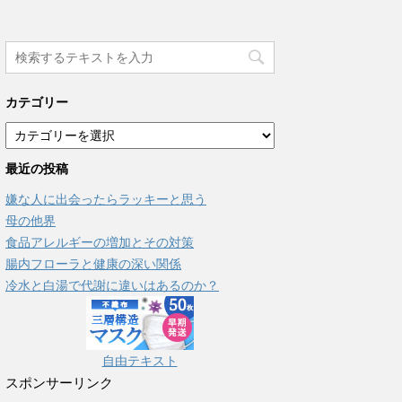
カテゴリー
カ
テ
最近の投稿
ゴ
リ
嫌な人に出会ったらラッキーと思う
ー
母の他界
食品アレルギーの増加とその対策
腸内フローラと健康の深い関係
冷水と白湯で代謝に違いはあるのか？
自由テキスト
スポンサーリンク