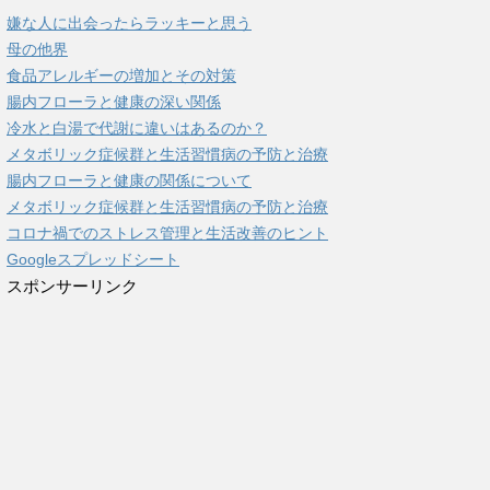
嫌な人に出会ったらラッキーと思う
母の他界
食品アレルギーの増加とその対策
腸内フローラと健康の深い関係
冷水と白湯で代謝に違いはあるのか？
メタボリック症候群と生活習慣病の予防と治療
腸内フローラと健康の関係について
メタボリック症候群と生活習慣病の予防と治療
コロナ禍でのストレス管理と生活改善のヒント
Googleスプレッドシート
スポンサーリンク