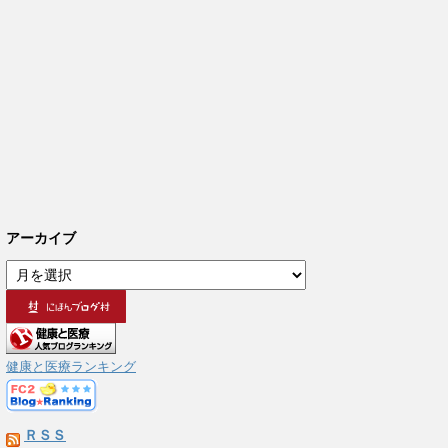
アーカイブ
ア
ー
カ
イ
ブ
健康と医療ランキング
ＲＳＳ