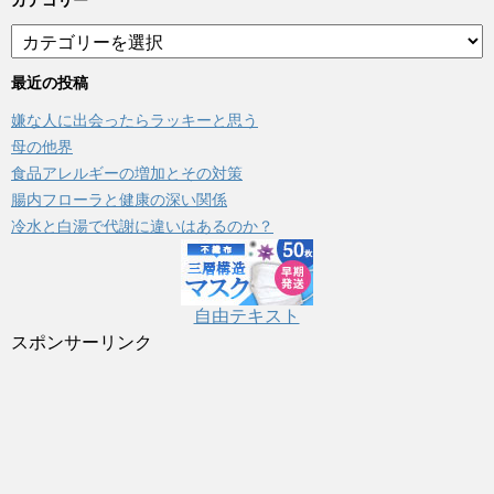
カテゴリー
カ
テ
ゴ
最近の投稿
リ
嫌な人に出会ったらラッキーと思う
ー
母の他界
食品アレルギーの増加とその対策
腸内フローラと健康の深い関係
冷水と白湯で代謝に違いはあるのか？
自由テキスト
スポンサーリンク