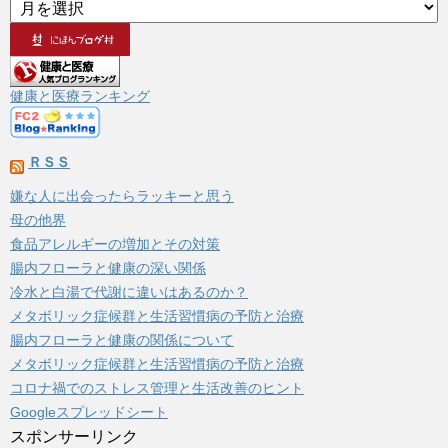
ア
ー
カ
イ
ブ
健康と医療ランキング
ＲＳＳ
嫌な人に出会ったらラッキーと思う
母の他界
食品アレルギーの増加とその対策
腸内フローラと健康の深い関係
冷水と白湯で代謝に違いはあるのか？
メタボリック症候群と生活習慣病の予防と治療
腸内フローラと健康の関係について
メタボリック症候群と生活習慣病の予防と治療
コロナ禍でのストレス管理と生活改善のヒント
Googleスプレッドシート
スポンサーリンク