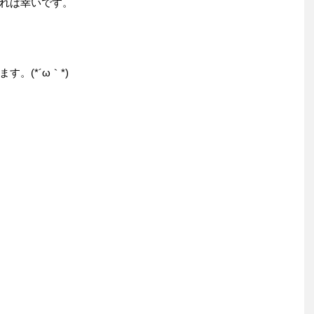
れば幸いです。
。(*´ω｀*)