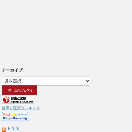
アーカイブ
ア
ー
カ
イ
ブ
健康と医療ランキング
ＲＳＳ