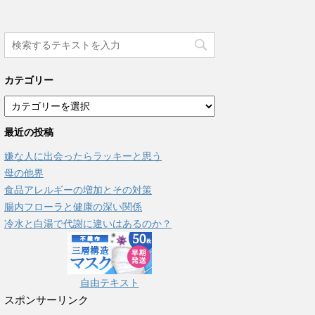
カテゴリー
カ
テ
最近の投稿
ゴ
リ
嫌な人に出会ったらラッキーと思う
ー
母の他界
食品アレルギーの増加とその対策
腸内フローラと健康の深い関係
冷水と白湯で代謝に違いはあるのか？
自由テキスト
スポンサーリンク