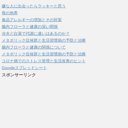
嫌な人に出会ったらラッキーと思う
母の他界
食品アレルギーの増加とその対策
腸内フローラと健康の深い関係
冷水と白湯で代謝に違いはあるのか？
メタボリック症候群と生活習慣病の予防と治療
腸内フローラと健康の関係について
メタボリック症候群と生活習慣病の予防と治療
コロナ禍でのストレス管理と生活改善のヒント
Googleスプレッドシート
スポンサーリンク