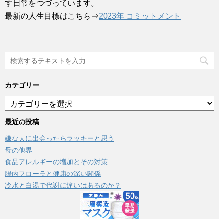
す日常をつづっています。
最新の人生目標はこちら⇒
2023年 コミットメント
カテゴリー
カ
テ
ゴ
最近の投稿
リ
嫌な人に出会ったらラッキーと思う
ー
母の他界
食品アレルギーの増加とその対策
腸内フローラと健康の深い関係
冷水と白湯で代謝に違いはあるのか？