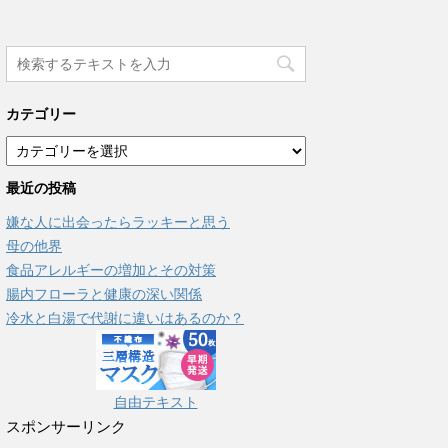
カテゴリー
カ
テ
最近の投稿
ゴ
リ
嫌な人に出会ったらラッキーと思う
ー
母の他界
食品アレルギーの増加とその対策
腸内フローラと健康の深い関係
冷水と白湯で代謝に違いはあるのか？
自由テキスト
スポンサーリンク