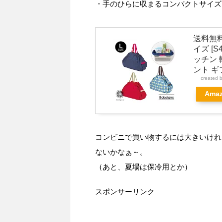
・手のひらに収まるコンパクトサイズ
送料無料
イズ [
ッチン 
ント ギ
created 
Ama
コンビニで買い物するには大きいけれ
ないかなぁ～。
（あと、夏場は保冷用とか）
スポンサーリンク