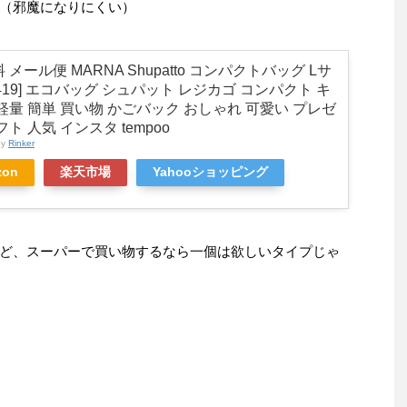
（邪魔になりにくい）
 メール便 MARNA Shupatto コンパクトバッグ Lサ
S419] エコバッグ シュパット レジカゴ コンパクト キ
軽量 簡単 買い物 かごバック おしゃれ 可愛い プレゼ
フト 人気 インスタ tempoo
by
Rinker
zon
楽天市場
Yahooショッピング
ど、スーパーで買い物するなら一個は欲しいタイプじゃ