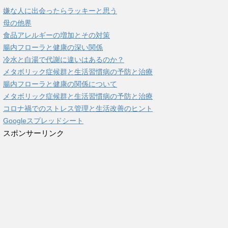
嫌な人に出会ったらラッキーと思う
母の他界
食品アレルギーの増加とその対策
腸内フローラと健康の深い関係
冷水と白湯で代謝に違いはあるのか？
メタボリック症候群と生活習慣病の予防と治療
腸内フローラと健康の関係について
メタボリック症候群と生活習慣病の予防と治療
コロナ禍でのストレス管理と生活改善のヒント
Googleスプレッドシート
スポンサーリンク