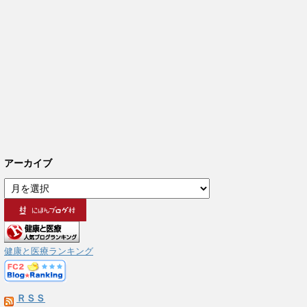
アーカイブ
ア
ー
カ
イ
ブ
健康と医療ランキング
ＲＳＳ