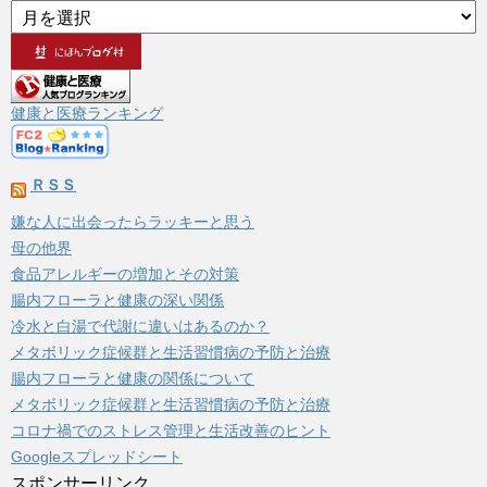
ア
ー
カ
イ
ブ
健康と医療ランキング
ＲＳＳ
嫌な人に出会ったらラッキーと思う
母の他界
食品アレルギーの増加とその対策
腸内フローラと健康の深い関係
冷水と白湯で代謝に違いはあるのか？
メタボリック症候群と生活習慣病の予防と治療
腸内フローラと健康の関係について
メタボリック症候群と生活習慣病の予防と治療
コロナ禍でのストレス管理と生活改善のヒント
Googleスプレッドシート
スポンサーリンク