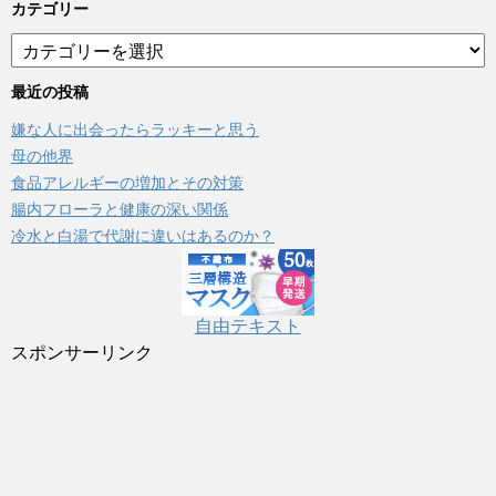
カテゴリー
カ
テ
ゴ
最近の投稿
リ
嫌な人に出会ったらラッキーと思う
ー
母の他界
食品アレルギーの増加とその対策
腸内フローラと健康の深い関係
冷水と白湯で代謝に違いはあるのか？
自由テキスト
スポンサーリンク