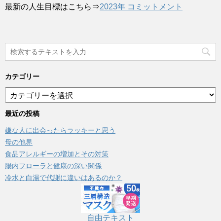
最新の人生目標はこちら⇒
2023年 コミットメント
カテゴリー
カ
テ
ゴ
最近の投稿
リ
嫌な人に出会ったらラッキーと思う
ー
母の他界
食品アレルギーの増加とその対策
腸内フローラと健康の深い関係
冷水と白湯で代謝に違いはあるのか？
自由テキスト