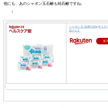
他にも、あのシャボン玉石鹸も純石鹸ですね。
↓
シャボン玉 浴用(100g*6コ
石けん】
楽