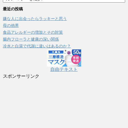
テ
ゴ
最近の投稿
リ
嫌な人に出会ったらラッキーと思う
ー
母の他界
食品アレルギーの増加とその対策
腸内フローラと健康の深い関係
冷水と白湯で代謝に違いはあるのか？
自由テキスト
スポンサーリンク