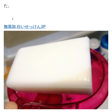
た。
↓
無添加 白いせっけん3P