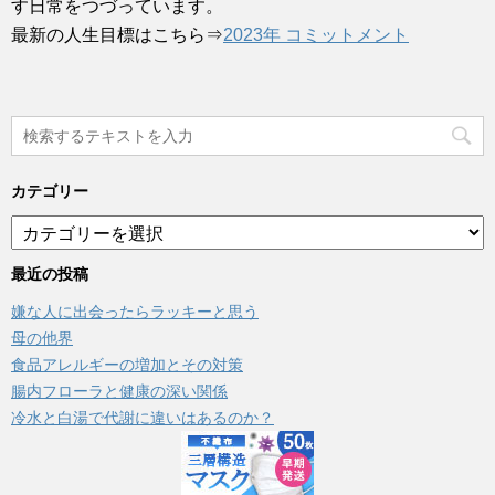
す日常をつづっています。
最新の人生目標はこちら⇒
2023年 コミットメント
カテゴリー
カ
テ
ゴ
最近の投稿
リ
嫌な人に出会ったらラッキーと思う
ー
母の他界
食品アレルギーの増加とその対策
腸内フローラと健康の深い関係
冷水と白湯で代謝に違いはあるのか？