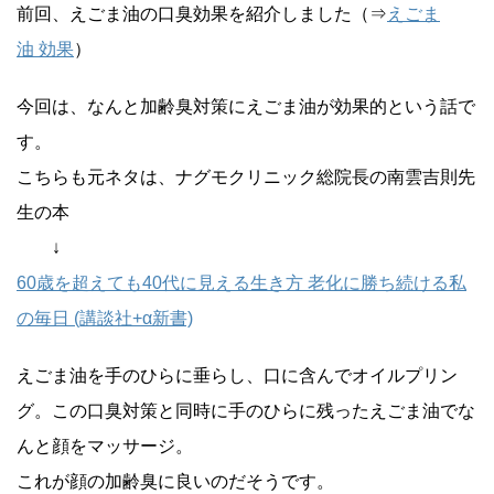
前回、えごま油の口臭効果を紹介しました（⇒
えごま
油 効果
）
今回は、なんと加齢臭対策にえごま油が効果的という話で
す。
こちらも元ネタは、ナグモクリニック総院長の南雲吉則先
生の本
↓
60歳を超えても40代に見える生き方 老化に勝ち続ける私
の毎日 (講談社+α新書)
えごま油を手のひらに垂らし、口に含んでオイルプリン
グ。この口臭対策と同時に手のひらに残ったえごま油でな
んと顔をマッサージ。
これが顔の加齢臭に良いのだそうです。