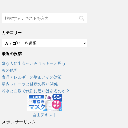
カテゴリー
カ
テ
最近の投稿
ゴ
リ
嫌な人に出会ったらラッキーと思う
ー
母の他界
食品アレルギーの増加とその対策
腸内フローラと健康の深い関係
冷水と白湯で代謝に違いはあるのか？
自由テキスト
スポンサーリンク