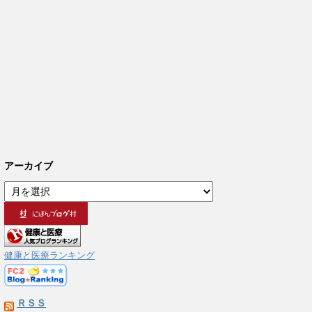
アーカイブ
ア
ー
カ
イ
ブ
健康と医療ランキング
ＲＳＳ