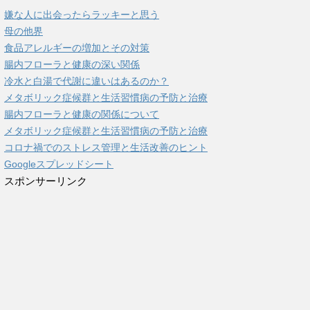
嫌な人に出会ったらラッキーと思う
母の他界
食品アレルギーの増加とその対策
腸内フローラと健康の深い関係
冷水と白湯で代謝に違いはあるのか？
メタボリック症候群と生活習慣病の予防と治療
腸内フローラと健康の関係について
メタボリック症候群と生活習慣病の予防と治療
コロナ禍でのストレス管理と生活改善のヒント
Googleスプレッドシート
スポンサーリンク