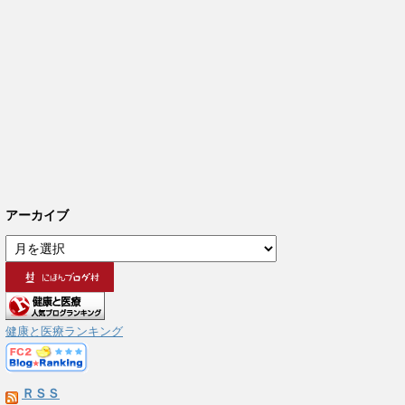
アーカイブ
ア
ー
カ
イ
ブ
健康と医療ランキング
ＲＳＳ