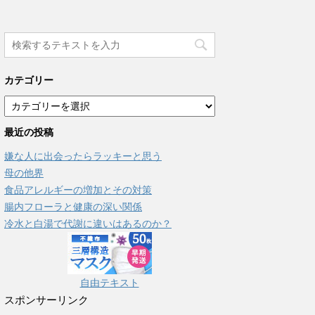
カテゴリー
カ
テ
最近の投稿
ゴ
リ
嫌な人に出会ったらラッキーと思う
ー
母の他界
食品アレルギーの増加とその対策
腸内フローラと健康の深い関係
冷水と白湯で代謝に違いはあるのか？
自由テキスト
スポンサーリンク