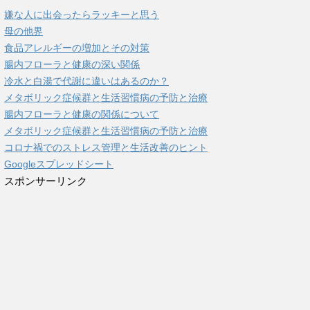
嫌な人に出会ったらラッキーと思う
母の他界
食品アレルギーの増加とその対策
腸内フローラと健康の深い関係
冷水と白湯で代謝に違いはあるのか？
メタボリック症候群と生活習慣病の予防と治療
腸内フローラと健康の関係について
メタボリック症候群と生活習慣病の予防と治療
コロナ禍でのストレス管理と生活改善のヒント
Googleスプレッドシート
スポンサーリンク