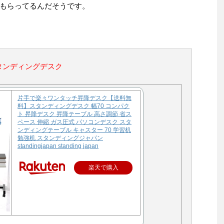
もらってるんだそうです。
タンディングデスク
片手で楽々ワンタッチ昇降デスク【送料無
料】スタンディングデスク 幅70 コンパク
ト 昇降デスク 昇降テーブル 高さ調節 省ス
ペース 伸縮 ガス圧式 パソコンデスク スタ
ンディングテーブル キャスター 70 学習机
勉強机 スタンディングジャパン
standingjapan standing japan
楽天で購入