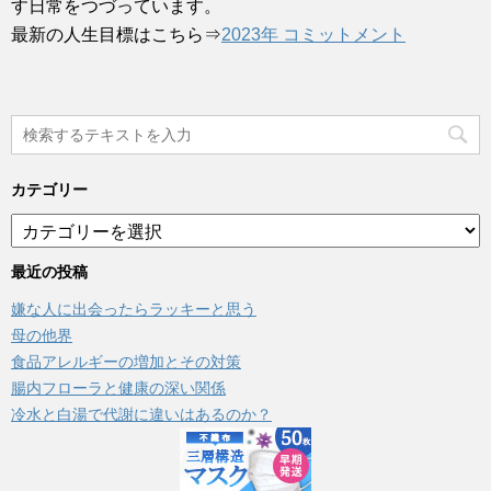
す日常をつづっています。
最新の人生目標はこちら⇒
2023年 コミットメント
カテゴリー
カ
テ
ゴ
最近の投稿
リ
嫌な人に出会ったらラッキーと思う
ー
母の他界
食品アレルギーの増加とその対策
腸内フローラと健康の深い関係
冷水と白湯で代謝に違いはあるのか？