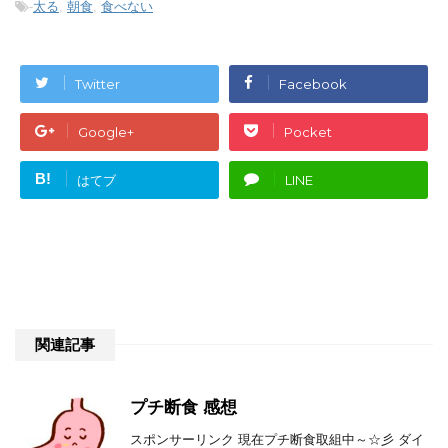
-
太る
,
朝食
,
食べない
Twitter
Facebook
Google+
Pocket
B!
はてブ
LINE
関連記事
プチ断食 感想
スポンサーリンク 現在プチ断食取組中～☆彡 ダイ