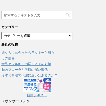
カテゴリー
カ
テ
最近の投稿
ゴ
リ
嫌な人に出会ったらラッキーと思う
ー
母の他界
食品アレルギーの増加とその対策
腸内フローラと健康の深い関係
冷水と白湯で代謝に違いはあるのか？
自由テキスト
スポンサーリンク