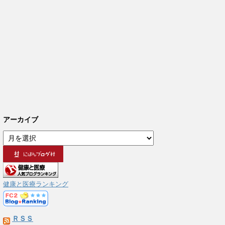
アーカイブ
ア
ー
カ
イ
ブ
健康と医療ランキング
ＲＳＳ