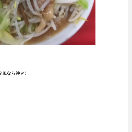
今風なら神ｗ）