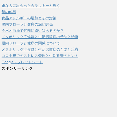
嫌な人に出会ったらラッキーと思う
母の他界
食品アレルギーの増加とその対策
腸内フローラと健康の深い関係
冷水と白湯で代謝に違いはあるのか？
メタボリック症候群と生活習慣病の予防と治療
腸内フローラと健康の関係について
メタボリック症候群と生活習慣病の予防と治療
コロナ禍でのストレス管理と生活改善のヒント
Googleスプレッドシート
スポンサーリンク