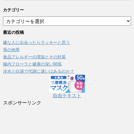
カテゴリー
カ
テ
ゴ
最近の投稿
リ
嫌な人に出会ったらラッキーと思う
ー
母の他界
食品アレルギーの増加とその対策
腸内フローラと健康の深い関係
冷水と白湯で代謝に違いはあるのか？
自由テキスト
スポンサーリンク