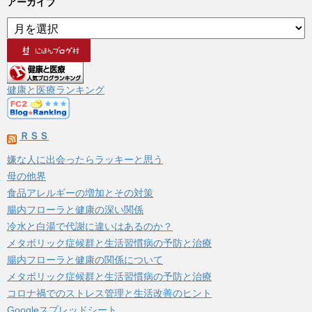
アーカイブ
ア
ー
カ
イ
ブ
健康と医療ランキング
ＲＳＳ
嫌な人に出会ったらラッキーと思う
母の他界
食品アレルギーの増加とその対策
腸内フローラと健康の深い関係
冷水と白湯で代謝に違いはあるのか？
メタボリック症候群と生活習慣病の予防と治療
腸内フローラと健康の関係について
メタボリック症候群と生活習慣病の予防と治療
コロナ禍でのストレス管理と生活改善のヒント
Googleスプレッドシート