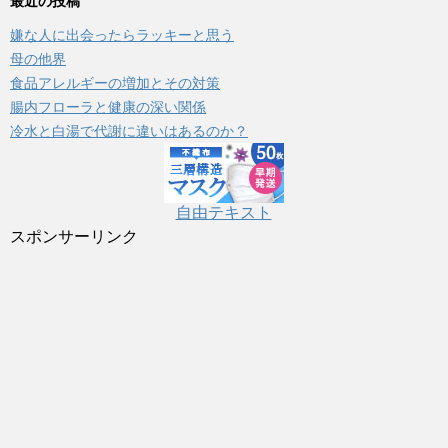
最近の投稿
リ
嫌な人に出会ったらラッキーと思う
ー
母の他界
食品アレルギーの増加とその対策
腸内フローラと健康の深い関係
冷水と白湯で代謝に違いはあるのか？
自由テキスト
スポンサーリンク