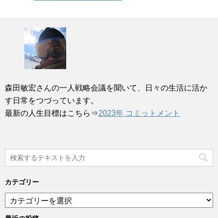
森田敏宏さんの一人戦略会議を聞いて、日々の生活に活か
す日常をつづっています。
最新の人生目標はこちら⇒
2023年 コミットメント
カテゴリー
カ
テ
ゴ