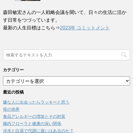
森田敏宏さんの一人戦略会議を聞いて、日々の生活に活か
す日常をつづっています。
最新の人生目標はこちら⇒
2023年 コミットメント
カテゴリー
カ
テ
ゴ
最近の投稿
リ
嫌な人に出会ったらラッキーと思う
ー
母の他界
食品アレルギーの増加とその対策
腸内フローラと健康の深い関係
冷水と白湯で代謝に違いはあるのか？