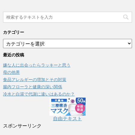
カテゴリー
カ
テ
ゴ
最近の投稿
リ
嫌な人に出会ったらラッキーと思う
ー
母の他界
食品アレルギーの増加とその対策
腸内フローラと健康の深い関係
冷水と白湯で代謝に違いはあるのか？
自由テキスト
スポンサーリンク