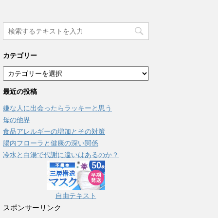
カテゴリー
カ
テ
最近の投稿
ゴ
リ
嫌な人に出会ったらラッキーと思う
ー
母の他界
食品アレルギーの増加とその対策
腸内フローラと健康の深い関係
冷水と白湯で代謝に違いはあるのか？
自由テキスト
スポンサーリンク