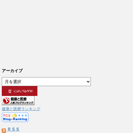
アーカイブ
ア
ー
カ
イ
ブ
健康と医療ランキング
ＲＳＳ