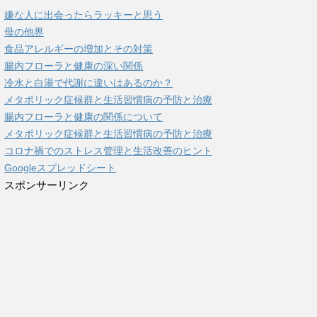
嫌な人に出会ったらラッキーと思う
母の他界
食品アレルギーの増加とその対策
腸内フローラと健康の深い関係
冷水と白湯で代謝に違いはあるのか？
メタボリック症候群と生活習慣病の予防と治療
腸内フローラと健康の関係について
メタボリック症候群と生活習慣病の予防と治療
コロナ禍でのストレス管理と生活改善のヒント
Googleスプレッドシート
スポンサーリンク