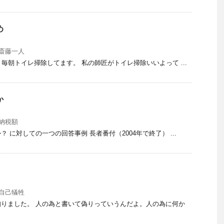
め
斎藤一人
毎朝トイレ掃除してます。 私の師匠がトイレ掃除いいよって ...
か
納税額
 に対しての一つの回答事例 長者番付（2004年で終了） ...
り
自己犠牲
りました。 人の為と書いて偽りっていうんだよ。人の為に何か