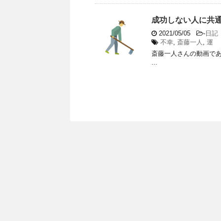
成功しない人に共
2021/05/05
-
日記
不幸
,
斎藤一人
,
運
斎藤一人さんの動画であ
...