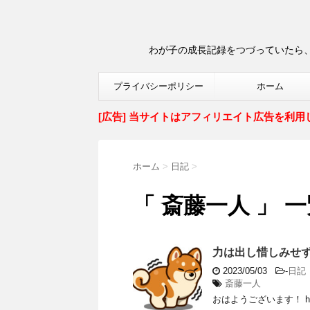
わが子の成長記録をつづっていたら、
プライバシーポリシー
ホーム
[広告] 当サイトはアフィリエイト広告を利用
ホーム
>
日記
>
「 斎藤一人 」 
力は出し惜しみせ
2023/05/03
-
日記
斎藤一人
おはようございます！ h