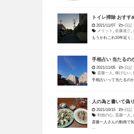
トイレ掃除 おすす
2021/11/07
-
日記
メリット
,
佐藤達三
,
もうかれこれ10年近く、
手相占い 当たるの
2021/11/05
-
日記
斎藤一人
,
稼げない
,
手相占いって当たるのか？
人の為と書いて偽
2021/10/15
-
日記
利他の心
,
斎藤一人
,
斎藤一人さんの動画で知
...