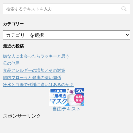
カテゴリー
カ
テ
ゴ
最近の投稿
リ
嫌な人に出会ったらラッキーと思う
ー
母の他界
食品アレルギーの増加とその対策
腸内フローラと健康の深い関係
冷水と白湯で代謝に違いはあるのか？
自由テキスト
スポンサーリンク