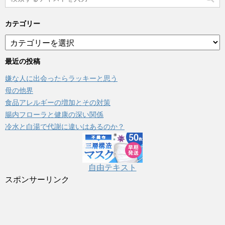
カテゴリー
カ
テ
ゴ
最近の投稿
リ
嫌な人に出会ったらラッキーと思う
ー
母の他界
食品アレルギーの増加とその対策
腸内フローラと健康の深い関係
冷水と白湯で代謝に違いはあるのか？
自由テキスト
スポンサーリンク