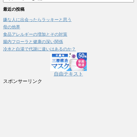
テ
ゴ
最近の投稿
リ
嫌な人に出会ったらラッキーと思う
ー
母の他界
食品アレルギーの増加とその対策
腸内フローラと健康の深い関係
冷水と白湯で代謝に違いはあるのか？
自由テキスト
スポンサーリンク