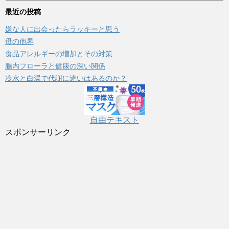
ゴ
最近の投稿
リ
嫌な人に出会ったらラッキーと思う
ー
母の他界
食品アレルギーの増加とその対策
腸内フローラと健康の深い関係
冷水と白湯で代謝に違いはあるのか？
自由テキスト
スポンサーリンク