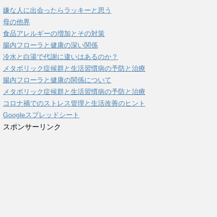
嫌な人に出会ったらラッキーと思う
母の他界
食品アレルギーの増加とその対策
腸内フローラと健康の深い関係
冷水と白湯で代謝に違いはあるのか？
メタボリック症候群と生活習慣病の予防と治療
腸内フローラと健康の関係について
メタボリック症候群と生活習慣病の予防と治療
コロナ禍でのストレス管理と生活改善のヒント
Googleスプレッドシート
スポンサーリンク