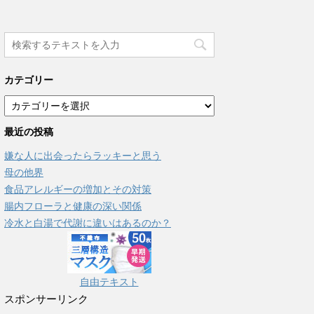
カテゴリー
カ
テ
最近の投稿
ゴ
リ
嫌な人に出会ったらラッキーと思う
ー
母の他界
食品アレルギーの増加とその対策
腸内フローラと健康の深い関係
冷水と白湯で代謝に違いはあるのか？
自由テキスト
スポンサーリンク