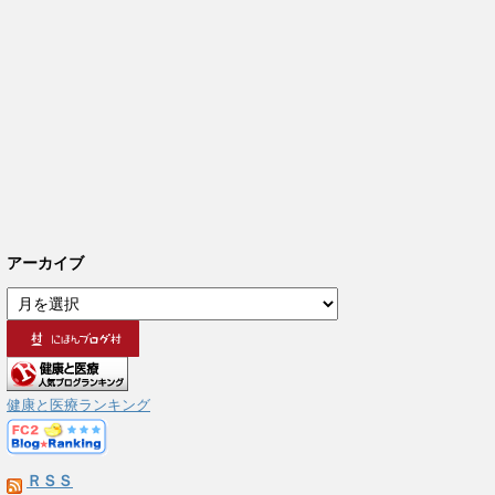
アーカイブ
ア
ー
カ
イ
ブ
健康と医療ランキング
ＲＳＳ