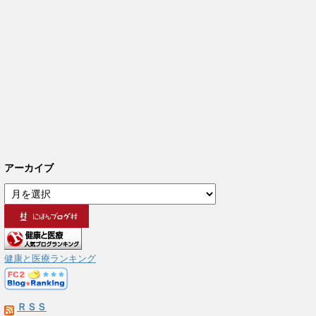
アーカイブ
ア
ー
カ
イ
ブ
健康と医療ランキング
ＲＳＳ