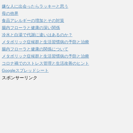
嫌な人に出会ったらラッキーと思う
母の他界
食品アレルギーの増加とその対策
腸内フローラと健康の深い関係
冷水と白湯で代謝に違いはあるのか？
メタボリック症候群と生活習慣病の予防と治療
腸内フローラと健康の関係について
メタボリック症候群と生活習慣病の予防と治療
コロナ禍でのストレス管理と生活改善のヒント
Googleスプレッドシート
スポンサーリンク