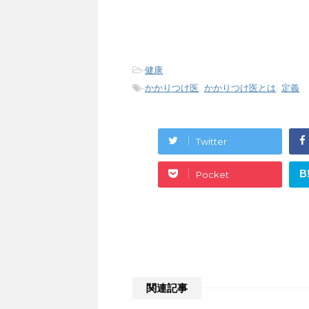
-
健康
-
かかりつけ医
,
かかりつけ医とは
,
定義
Twitter
B
Pocket
関連記事