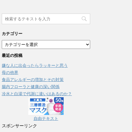
カテゴリー
カ
テ
最近の投稿
ゴ
リ
嫌な人に出会ったらラッキーと思う
ー
母の他界
食品アレルギーの増加とその対策
腸内フローラと健康の深い関係
冷水と白湯で代謝に違いはあるのか？
自由テキスト
スポンサーリンク