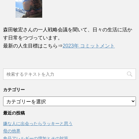
森田敏宏さんの一人戦略会議を聞いて、日々の生活に活か
す日常をつづっています。
最新の人生目標はこちら⇒
2023年 コミットメント
カテゴリー
カ
テ
ゴ
最近の投稿
リ
嫌な人に出会ったらラッキーと思う
ー
母の他界
食品アレルギーの増加とその対策