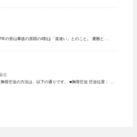
7年の登山事故の原因の4割は「道迷い」とのこと。 遭難と ...
蘇生
骨圧迫の方法は、以下の通りです。 ■胸骨圧迫 圧迫位置： ...