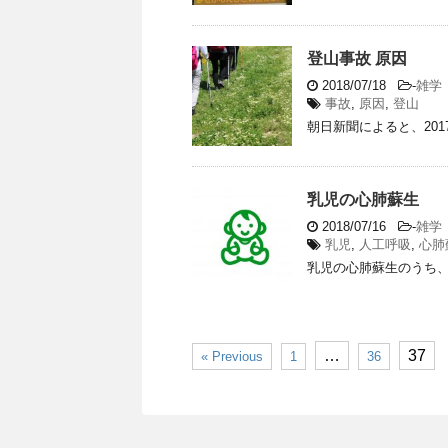
登山事故 原因
2018/07/18
-
雑学
事故
,
原因
,
登山
朝日新聞によると、201
乳児の心肺蘇生
2018/07/16
-
雑学
乳児
,
人工呼吸
,
心肺
乳児の心肺蘇生のうち、胸
…
37
« Previous
1
36