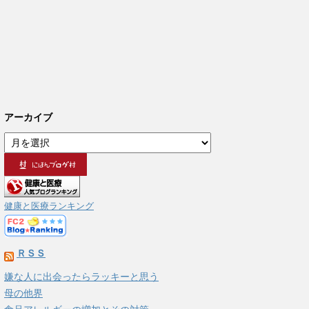
アーカイブ
ア
ー
カ
イ
ブ
健康と医療ランキング
ＲＳＳ
嫌な人に出会ったらラッキーと思う
母の他界