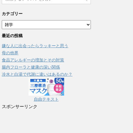
カテゴリー
カ
テ
最近の投稿
ゴ
リ
嫌な人に出会ったらラッキーと思う
ー
母の他界
食品アレルギーの増加とその対策
腸内フローラと健康の深い関係
冷水と白湯で代謝に違いはあるのか？
自由テキスト
スポンサーリンク