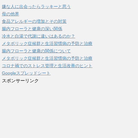
嫌な人に出会ったらラッキーと思う
母の他界
食品アレルギーの増加とその対策
腸内フローラと健康の深い関係
冷水と白湯で代謝に違いはあるのか？
メタボリック症候群と生活習慣病の予防と治療
腸内フローラと健康の関係について
メタボリック症候群と生活習慣病の予防と治療
コロナ禍でのストレス管理と生活改善のヒント
Googleスプレッドシート
スポンサーリンク