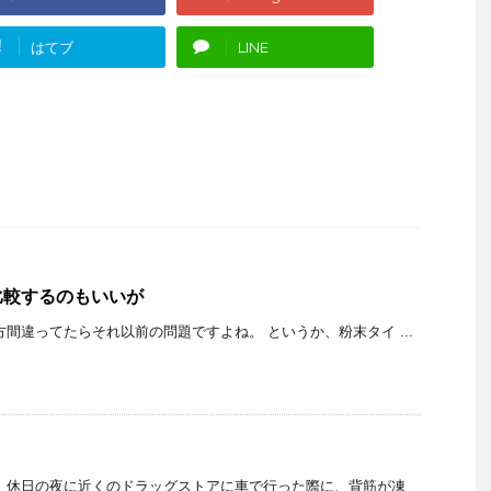
!
はてブ
LINE
比較するのもいいが
方間違ってたらそれ以前の問題ですよね。 というか、粉末タイ ...
、休日の夜に近くのドラッグストアに車で行った際に、背筋が凍