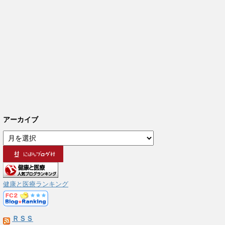
アーカイブ
ア
ー
カ
イ
ブ
健康と医療ランキング
ＲＳＳ