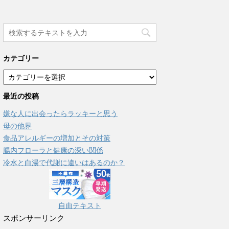
カテゴリー
カ
テ
最近の投稿
ゴ
リ
嫌な人に出会ったらラッキーと思う
ー
母の他界
食品アレルギーの増加とその対策
腸内フローラと健康の深い関係
冷水と白湯で代謝に違いはあるのか？
自由テキスト
スポンサーリンク