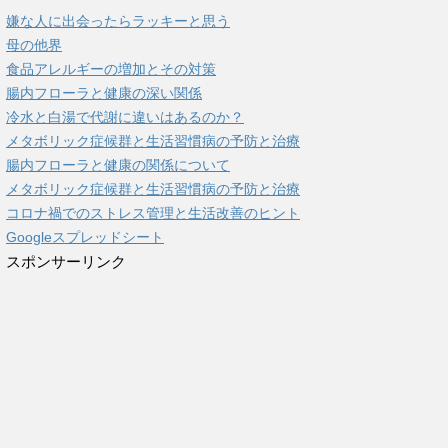
嫌な人に出会ったらラッキーと思う
母の他界
食品アレルギーの増加とその対策
腸内フローラと健康の深い関係
冷水と白湯で代謝に違いはあるのか？
メタボリック症候群と生活習慣病の予防と治療
腸内フローラと健康の関係について
メタボリック症候群と生活習慣病の予防と治療
コロナ禍でのストレス管理と生活改善のヒント
Googleスプレッドシート
スポンサーリンク