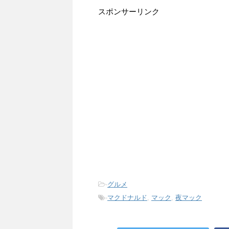
スポンサーリンク
-
グルメ
-
マクドナルド
,
マック
,
夜マック