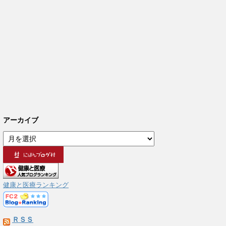
アーカイブ
ア
ー
カ
イ
ブ
健康と医療ランキング
ＲＳＳ