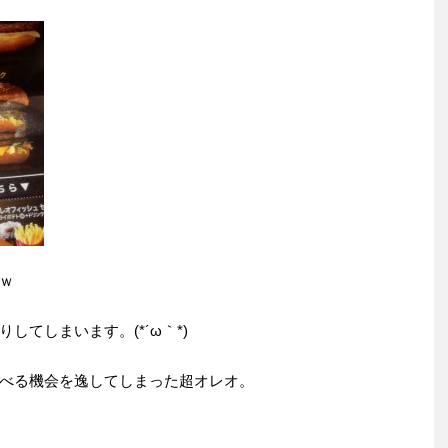
ｗ
てしまいます。(*´ω｀*)
べる機会を逸してしまった超オレオ。