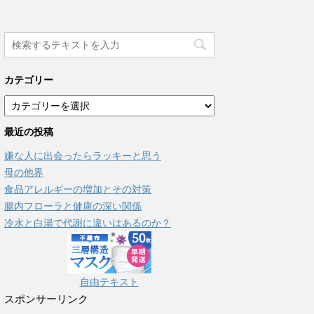
カテゴリー
カ
テ
最近の投稿
ゴ
リ
嫌な人に出会ったらラッキーと思う
ー
母の他界
食品アレルギーの増加とその対策
腸内フローラと健康の深い関係
冷水と白湯で代謝に違いはあるのか？
自由テキスト
スポンサーリンク