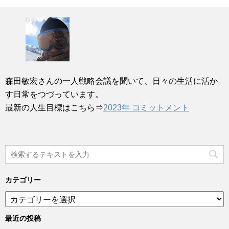
森田敏宏さんの一人戦略会議を聞いて、日々の生活に活か
す日常をつづっています。
最新の人生目標はこちら⇒
2023年 コミットメント
カテゴリー
カ
テ
ゴ
最近の投稿
リ