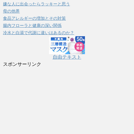
嫌な人に出会ったらラッキーと思う
ー
母の他界
食品アレルギーの増加とその対策
腸内フローラと健康の深い関係
冷水と白湯で代謝に違いはあるのか？
自由テキスト
スポンサーリンク