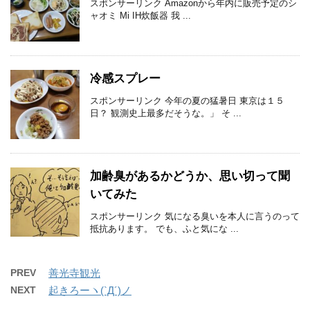
スポンサーリンク Amazonから年内に販売予定のシ
ャオミ Mi IH炊飯器 我 ...
冷感スプレー
スポンサーリンク 今年の夏の猛暑日 東京は１５
日？ 観測史上最多だそうな。」 そ ...
加齢臭があるかどうか、思い切って聞
いてみた
スポンサーリンク 気になる臭いを本人に言うのって
抵抗あります。 でも、ふと気にな ...
PREV
善光寺観光
NEXT
起きろーヽ(`Д´)ノ