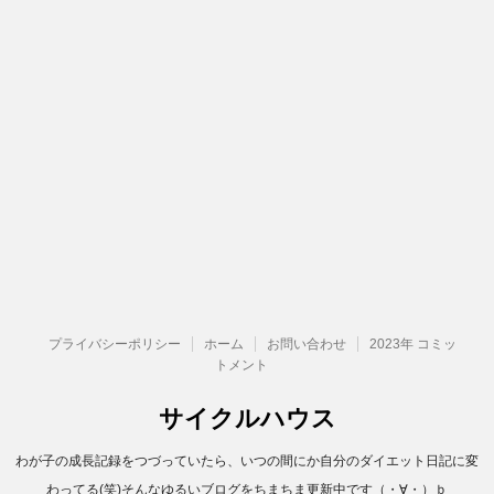
プライバシーポリシー
ホーム
お問い合わせ
2023年 コミッ
トメント
サイクルハウス
わが子の成長記録をつづっていたら、いつの間にか自分のダイエット日記に変
わってる(笑)そんなゆるいブログをちまちま更新中です（・∀・）ｂ