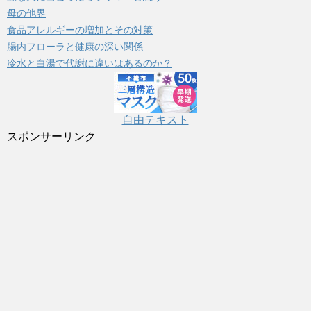
ー
母の他界
食品アレルギーの増加とその対策
腸内フローラと健康の深い関係
冷水と白湯で代謝に違いはあるのか？
自由テキスト
スポンサーリンク