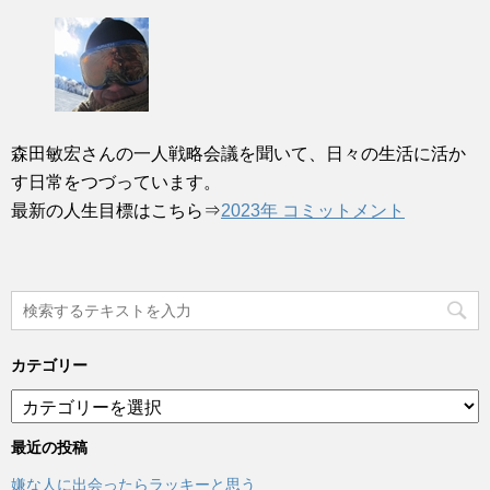
森田敏宏さんの一人戦略会議を聞いて、日々の生活に活か
す日常をつづっています。
最新の人生目標はこちら⇒
2023年 コミットメント
カテゴリー
カ
テ
ゴ
最近の投稿
リ
嫌な人に出会ったらラッキーと思う