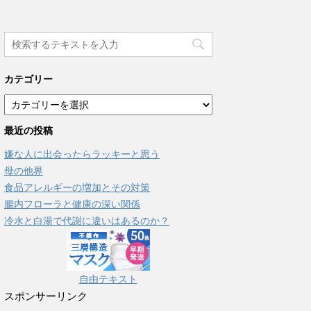
カテゴリー
カ
テ
最近の投稿
ゴ
リ
嫌な人に出会ったらラッキーと思う
ー
母の他界
食品アレルギーの増加とその対策
腸内フローラと健康の深い関係
冷水と白湯で代謝に違いはあるのか？
自由テキスト
スポンサーリンク