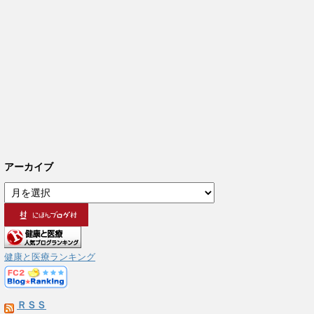
アーカイブ
ア
ー
カ
イ
ブ
健康と医療ランキング
ＲＳＳ