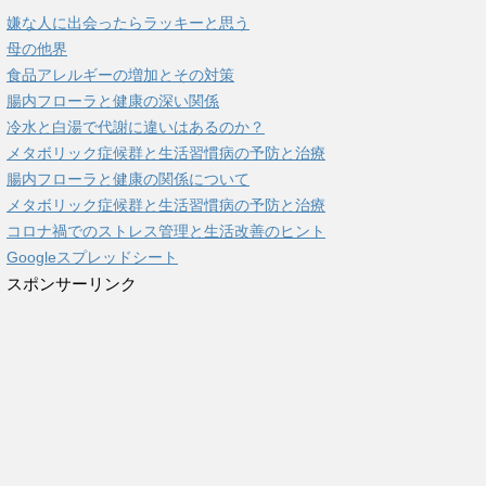
嫌な人に出会ったらラッキーと思う
母の他界
食品アレルギーの増加とその対策
腸内フローラと健康の深い関係
冷水と白湯で代謝に違いはあるのか？
メタボリック症候群と生活習慣病の予防と治療
腸内フローラと健康の関係について
メタボリック症候群と生活習慣病の予防と治療
コロナ禍でのストレス管理と生活改善のヒント
Googleスプレッドシート
スポンサーリンク