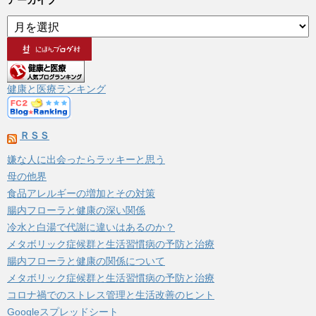
アーカイブ
ア
ー
カ
イ
ブ
健康と医療ランキング
ＲＳＳ
嫌な人に出会ったらラッキーと思う
母の他界
食品アレルギーの増加とその対策
腸内フローラと健康の深い関係
冷水と白湯で代謝に違いはあるのか？
メタボリック症候群と生活習慣病の予防と治療
腸内フローラと健康の関係について
メタボリック症候群と生活習慣病の予防と治療
コロナ禍でのストレス管理と生活改善のヒント
Googleスプレッドシート