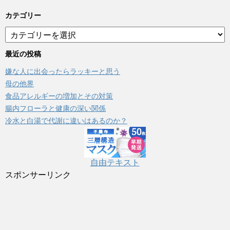
カテゴリー
カ
テ
ゴ
最近の投稿
リ
嫌な人に出会ったらラッキーと思う
ー
母の他界
食品アレルギーの増加とその対策
腸内フローラと健康の深い関係
冷水と白湯で代謝に違いはあるのか？
自由テキスト
スポンサーリンク