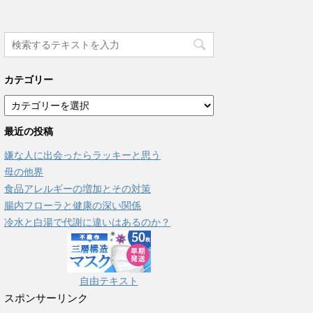
カテゴリー
カ
テ
最近の投稿
ゴ
リ
嫌な人に出会ったらラッキーと思う
ー
母の他界
食品アレルギーの増加とその対策
腸内フローラと健康の深い関係
冷水と白湯で代謝に違いはあるのか？
自由テキスト
スポンサーリンク