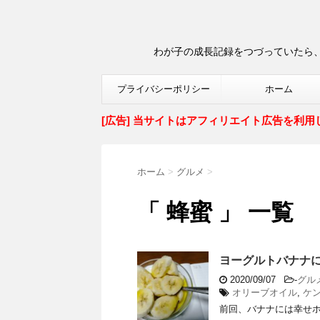
わが子の成長記録をつづっていたら、
プライバシーポリシー
ホーム
[広告] 当サイトはアフィリエイト広告を利用
ホーム
>
グルメ
>
「 蜂蜜 」 一覧
ヨーグルトバナナ
2020/09/07
-
グル
オリーブオイル
,
ケ
前回、バナナには幸せホ