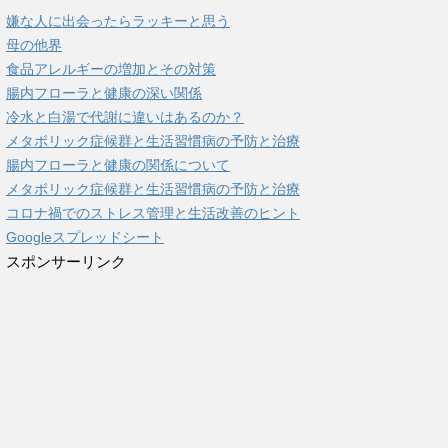
嫌な人に出会ったらラッキーと思う
母の他界
食品アレルギーの増加とその対策
腸内フローラと健康の深い関係
冷水と白湯で代謝に違いはあるのか？
メタボリック症候群と生活習慣病の予防と治療
腸内フローラと健康の関係について
メタボリック症候群と生活習慣病の予防と治療
コロナ禍でのストレス管理と生活改善のヒント
Googleスプレッドシート
スポンサーリンク