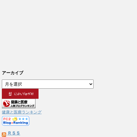
アーカイブ
ア
ー
カ
イ
ブ
健康と医療ランキング
ＲＳＳ