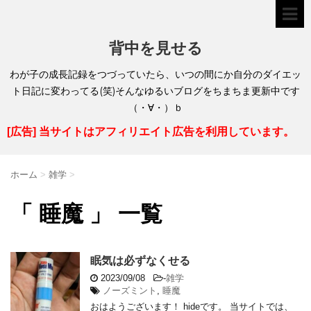
背中を見せる
わが子の成長記録をつづっていたら、いつの間にか自分のダイエッ
ト日記に変わってる(笑)そんなゆるいブログをちまちま更新中です
（・∀・）ｂ
[広告] 当サイトはアフィリエイト広告を利用しています。
ホーム
>
雑学
>
「 睡魔 」 一覧
眠気は必ずなくせる
2023/09/08
-
雑学
ノーズミント
,
睡魔
おはようございます！ hideです。 当サイトでは、