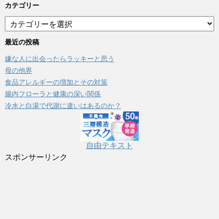
カテゴリー
カ
テ
ゴ
最近の投稿
リ
嫌な人に出会ったらラッキーと思う
ー
母の他界
食品アレルギーの増加とその対策
腸内フローラと健康の深い関係
冷水と白湯で代謝に違いはあるのか？
自由テキスト
スポンサーリンク