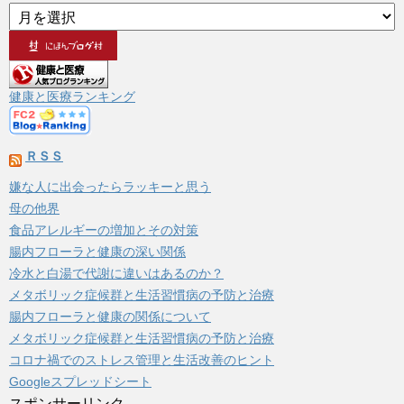
ア
ー
カ
イ
ブ
健康と医療ランキング
ＲＳＳ
嫌な人に出会ったらラッキーと思う
母の他界
食品アレルギーの増加とその対策
腸内フローラと健康の深い関係
冷水と白湯で代謝に違いはあるのか？
メタボリック症候群と生活習慣病の予防と治療
腸内フローラと健康の関係について
メタボリック症候群と生活習慣病の予防と治療
コロナ禍でのストレス管理と生活改善のヒント
Googleスプレッドシート
スポンサーリンク