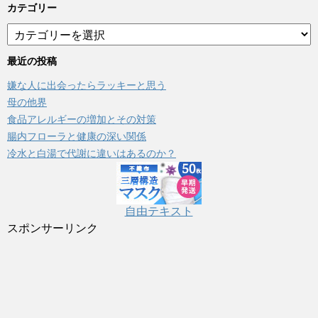
カテゴリー
カ
テ
ゴ
最近の投稿
リ
嫌な人に出会ったらラッキーと思う
ー
母の他界
食品アレルギーの増加とその対策
腸内フローラと健康の深い関係
冷水と白湯で代謝に違いはあるのか？
自由テキスト
スポンサーリンク