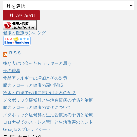
ア
ー
カ
イ
ブ
健康と医療ランキング
ＲＳＳ
嫌な人に出会ったらラッキーと思う
母の他界
食品アレルギーの増加とその対策
腸内フローラと健康の深い関係
冷水と白湯で代謝に違いはあるのか？
メタボリック症候群と生活習慣病の予防と治療
腸内フローラと健康の関係について
メタボリック症候群と生活習慣病の予防と治療
コロナ禍でのストレス管理と生活改善のヒント
Googleスプレッドシート
スポンサーリンク