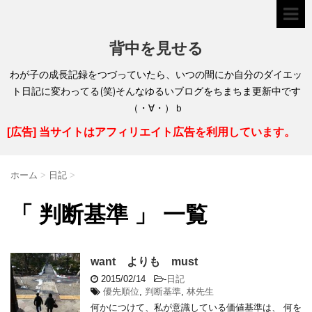
背中を見せる
わが子の成長記録をつづっていたら、いつの間にか自分のダイエッ
ト日記に変わってる(笑)そんなゆるいブログをちまちま更新中です
（・∀・）ｂ
[広告] 当サイトはアフィリエイト広告を利用しています。
ホーム
>
日記
>
「 判断基準 」 一覧
want よりも must
2015/02/14
-
日記
優先順位
,
判断基準
,
林先生
何かにつけて、私が意識している価値基準は、 何を