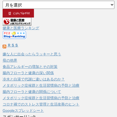
ア
ー
カ
イ
ブ
健康と医療ランキング
ＲＳＳ
嫌な人に出会ったらラッキーと思う
母の他界
食品アレルギーの増加とその対策
腸内フローラと健康の深い関係
冷水と白湯で代謝に違いはあるのか？
メタボリック症候群と生活習慣病の予防と治療
腸内フローラと健康の関係について
メタボリック症候群と生活習慣病の予防と治療
コロナ禍でのストレス管理と生活改善のヒント
Googleスプレッドシート
スポンサーリンク