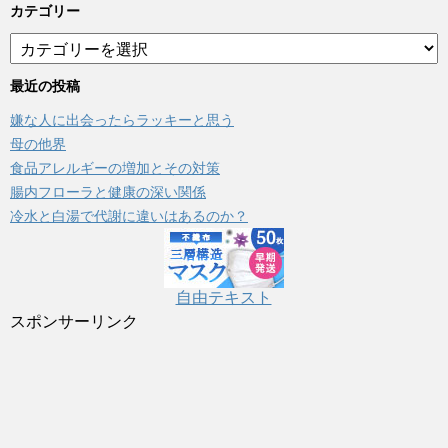
カテゴリー
カ
テ
ゴ
最近の投稿
リ
嫌な人に出会ったらラッキーと思う
ー
母の他界
食品アレルギーの増加とその対策
腸内フローラと健康の深い関係
冷水と白湯で代謝に違いはあるのか？
自由テキスト
スポンサーリンク