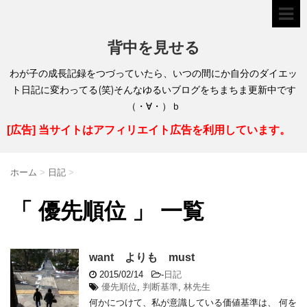
背中を見せる
わが子の成長記録をつづっていたら、いつの間にか自分のダイエッ
ト日記に変わってる(笑)そんなゆるいブログをちまちま更新中です
（・∀・）ｂ
[広告] 当サイトはアフィリエイト広告を利用しています。
ホーム
>
日記
>
「 優先順位 」 一覧
want よりも must
2015/02/14
-
日記
優先順位
,
判断基準
,
林先生
何かにつけて、私が意識している価値基準は、 何を